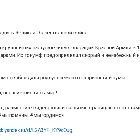
беды в Великой Отечественной войне.
я крупнейших наступательных операций Красной Армии в 
ударами. Их триумф предопределил скорый и неизбежный к
гом освобождали родную землю от коричневой чумы.
, поразившие весь мир!
, разместите видеоролики на своих страницах с хештегам
я #мыпомним, #мыгордимся.
isk.yandex.ru/d/L2A3YF_KY9cOug
.