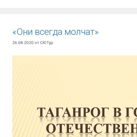
«Они всегда молчат»
26.08.2020
от
СЮТур